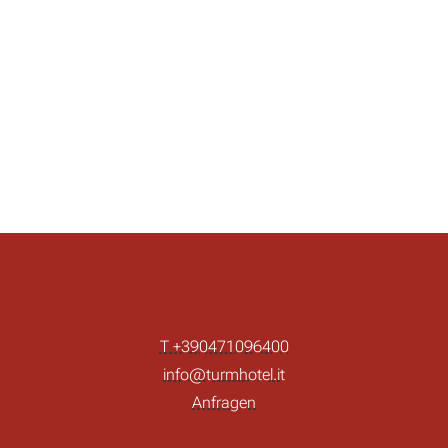
T +390471096400
info@turmhotel.it
Anfragen