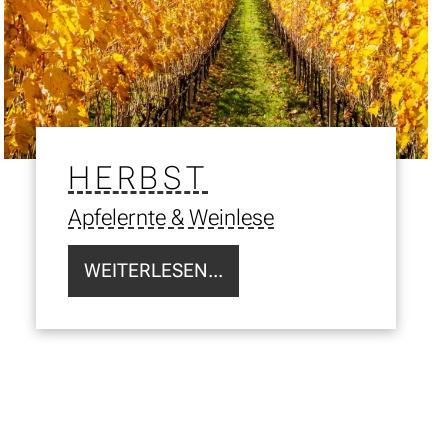
HERBST
Apfelernte & Weinlese
WEITERLESEN...